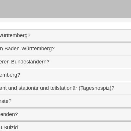
-Württemberg?
r in Baden-Württemberg?
nderen Bundesländern?
temberg?
t und stationär und teilstationär (Tageshospiz)?
nste?
 wenden?
u Suizid