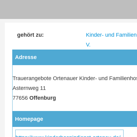
Direkt
User
zum
Inhalt
account
gehört zu
Kinder- und Familien
menu
V.
Adresse
Trauerangebote Ortenauer Kinder- und Familienhos
Asternweg 11
77656
Offenburg
Homepage