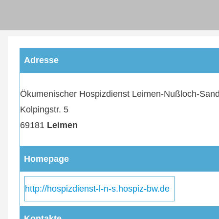
Direkt
User
zum
Inhalt
account
Adresse
menu
Ökumenischer Hospizdienst Leimen-Nußloch-Sand
Kolpingstr. 5
69181
Leimen
Homepage
http://hospizdienst-l-n-s.hospiz-bw.de
Kontakte